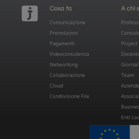
Cosa fa
A chi s
Comunicazione
Profess
Prenotazoni
Consule
Pagamenti
Projec
Videoconsulenza
Docenti
Networking
Giornal
Collaborazione
Team
Cloud
Aziend
Condivisione File
Associa
Busine
Enti Loc