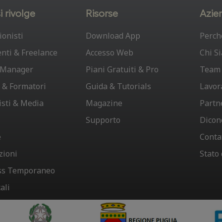
i rivolge
Risorse
Azie
ionisti
Download App
Perch
nti & Freelance
Accesso Web
Chi S
t Manager
Piani Gratuiti & Pro
Team
 & Formatori
Guida & Tutorials
Lavor
isti & Media
Magazine
Partn
Supporto
Dicon
e
Conta
zioni
Stato
ss Temporaneo
ali