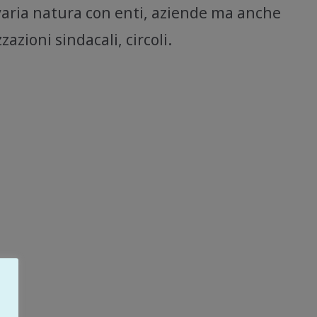
i varia natura con enti, aziende ma anche
azioni sindacali, circoli.