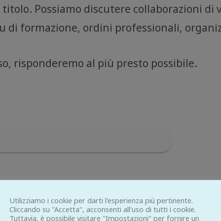
o titolo. Possiamo discutere collaborazioni d
tu di formazione, ordini professionali, organizz
so, risponderemo al più presto possibile.
Utilizziamo i cookie per darti l'esperienza più pertinente.
Cliccando su "Accetta", acconsenti all'uso di tutti i cookie.
Tuttavia, è possibile visitare "Impostazioni" per fornire un