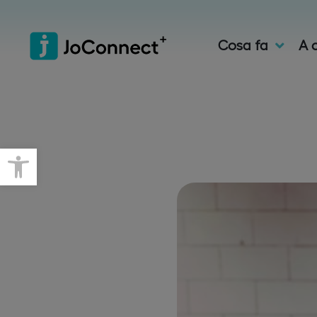
Cosa fa
A c
Open toolbar