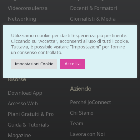
Videoconsulenza
Docenti & Formatori
Networking
Giornalisti & Media
Collaborazione
Team
Utilizziamo i cookie per darti l'esperienza più pertinente.
Cloud
Aziende
Cliccando su "Accetta", acconsenti all'uso di tutti i cookie.
Tuttavia, è possibile visitare "Impostazioni" per fornire
Condivisione File
Associazioni
un consenso controllato.
Business Temporaneo
Accetta
Impostazioni Cookie
Enti Locali
Risorse
Azienda
Download App
Perché JoConnect
Accesso Web
Chi Siamo
Piani Gratuiti & Pro
Team
Guida & Tutorials
Lavora con Noi
Magazine