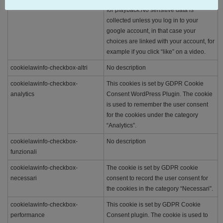
for playback.No sensitive data is
collected unless you log in to your
google account, in that case your
choices are linked with your account, for
example if you click “like” on a video.
cookielawinfo-checkbox-altri
No description
cookielawinfo-checkbox-
This cookies is set by GDPR Cookie
analytics
Consent WordPress Plugin. The cookie
is used to remember the user consent
for the cookies under the category
“Analytics”.
cookielawinfo-checkbox-
No description
funzionali
cookielawinfo-checkbox-
The cookie is set by GDPR cookie
necessari
consent to record the user consent for
the cookies in the category “Necessari”.
cookielawinfo-checkbox-
This cookie is set by GDPR Cookie
performance
Consent plugin. The cookie is used to